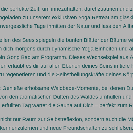
t die perfekte Zeit, um innezuhalten, durchzuatmen und 
eingeladen zu unserem exklusiven Yoga Retreat am glas
nvergessliche Tage inmitten der Natur und lass den Alltag
 Wellen des Sees spiegeln die bunten Blätter der Bäume w
hren dich morgens durch dynamische Yoga Einheiten und 
ein Gong Bad am Programm. Dieses Wechselspiel aus Akt
n erlaubt es dir auf allen Ebenen deines Seins in tief
zu regenerieren und die Selbstheilungskräfte deines Kör
es: Genieße erholsame Waldbade-Momente, bei denen Du 
 von den aromatischen Düften des Waldes umhüllen und 
erfüllten Tag wartet die Sauna auf Dich – perfekt zum 
 nicht nur Raum zur Selbstreflexion, sondern auch die Mö
kennenzulernen und neue Freundschaften zu schließen