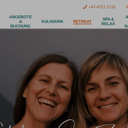
+43 4713 2219
ANGEBOTE
A
SPA &
&
KULINARIK
RETREAT
RELAX
BUCHUNG
N