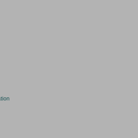
d
tion