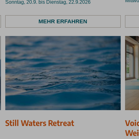
Mittwo
Sonntag, 20.9. bis Dienstag, 22.9.2026
MEHR ERFAHREN
Still Waters Retreat
Voi
Wei