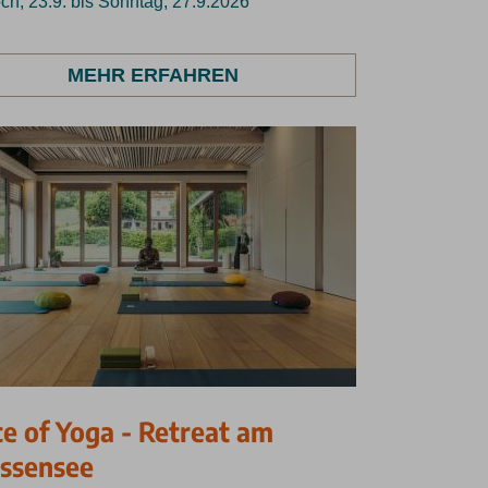
ch, 23.9. bis Sonntag, 27.9.2026
MEHR ERFAHREN
ce of Yoga - Retreat am
ssensee